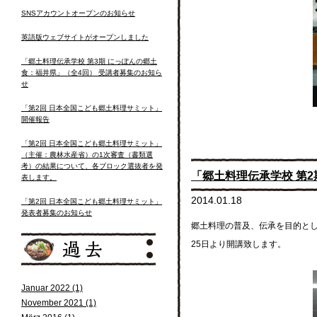
SNSアカウントオープンのお知らせ
英語版ウェブサイトがオープンしました
「郷土料理伝承学校 第3期 にっぽんの郷土
食：福井県」（全4回） 受講者募集のお知ら
せ
「第2回 日本全国こども郷土料理サミット」
開催報告
「第2回 日本全国こども郷土料理サミット」
（主催：農林水産省）の1次審査（書類選
考）の結果について、各ブロック選抜者を発
「郷土料理伝承学校 第
表します。
2014.01.18
「第2回 日本全国こども郷土料理サミット」
発表者募集のお知らせ
郷土料理の普及、伝承を目的とした
25日より開講致します。
Januar 2022 (1)
November 2021 (1)