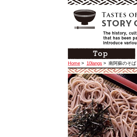
Home
>
10langs
>
南阿蘇のそば