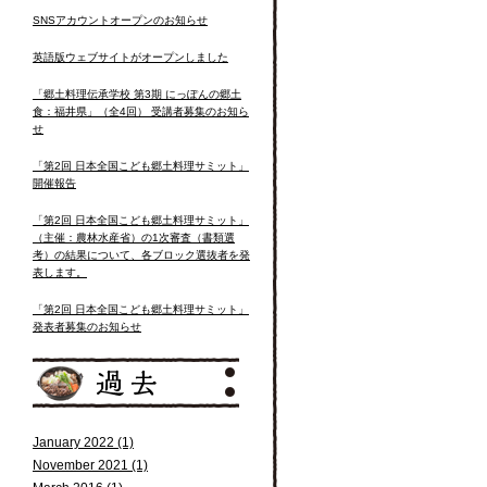
SNSアカウントオープンのお知らせ
英語版ウェブサイトがオープンしました
「郷土料理伝承学校 第3期 にっぽんの郷土
食：福井県」（全4回） 受講者募集のお知ら
せ
「第2回 日本全国こども郷土料理サミット」
開催報告
「第2回 日本全国こども郷土料理サミット」
（主催：農林水産省）の1次審査（書類選
考）の結果について、各ブロック選抜者を発
表します。
「第2回 日本全国こども郷土料理サミット」
発表者募集のお知らせ
January 2022 (1)
November 2021 (1)