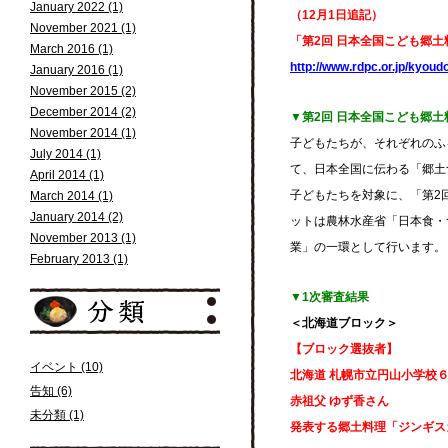
January 2022 (1)
（12月1日追記）
November 2021 (1)
「第2回 日本全国こども郷
March 2016 (1)
http://www.rdpc.or.jp/kyou
January 2016 (1)
November 2015 (2)
December 2014 (2)
▼第2回 日本全国こども郷
November 2014 (1)
子どもたちが、それぞれのふ
July 2014 (1)
て、日本全国に伝わる「郷土
April 2014 (1)
子どもたちを対象に、「第2
March 2014 (1)
January 2014 (2)
ットは農林水産省「日本食・
November 2013 (1)
業」の一環として行います。
February 2013 (1)
▼1次審査結果
＜北海道ブロック＞
【ブロック選抜者】
イベント (10)
北海道 札幌市立円山小学校
告知 (6)
赤祖父 ゆず香さん
未分類 (1)
発表する郷土料理「ジンギス