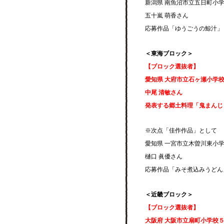
新潟県 南魚沼市立五日町小
五十嵐 萌香さん
応募作品「ゆうごうの鯨汁」
＜東海ブロック＞
【ブロック選抜者】
愛知県 大府市立石ヶ瀬小学
中尾 清敏さん
発表する郷土料理「鬼まんじ
※次点「佳作作品」として
愛知県 一宮市立木曽川東小
樋口 眞優さん
応募作品「みそ煮込みうどん
＜近畿ブロック＞
【ブロック選抜者】
大阪府 大阪市立扇町小学校