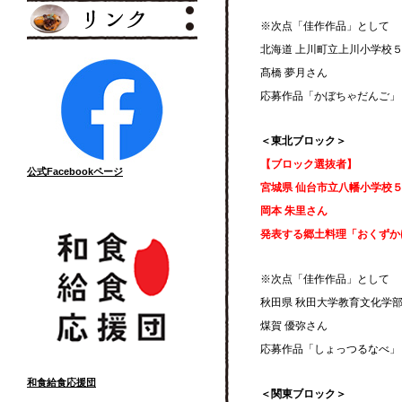
※次点「佳作作品」として
北海道 上川町立上川小学校
髙橋 夢月さん
応募作品「かぼちゃだんご」
＜東北ブロック＞
【ブロック選抜者】
公式Facebookページ
宮城県 仙台市立八幡小学校
岡本 朱里さん
発表する郷土料理「おくずか
※次点「佳作作品」として
秋田県 秋田大学教育文化学
煤賀 優弥さん
応募作品「しょっつるなべ」
和食給食応援団
＜関東ブロック＞