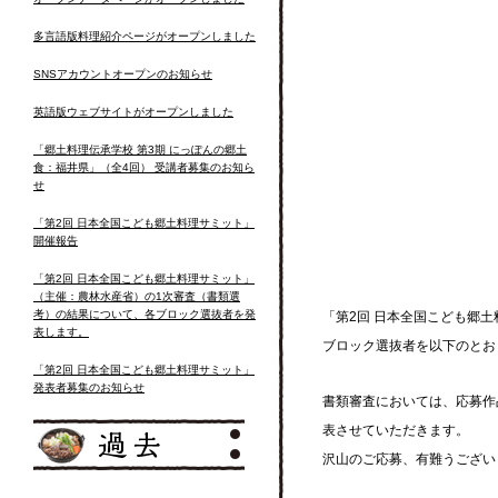
多言語版料理紹介ページがオープンしました
SNSアカウントオープンのお知らせ
英語版ウェブサイトがオープンしました
「郷土料理伝承学校 第3期 にっぽんの郷土
食：福井県」（全4回） 受講者募集のお知ら
せ
「第2回 日本全国こども郷土料理サミット」
開催報告
「第2回 日本全国こども郷土料理サミット」
（主催：農林水産省）の1次審査（書類選
考）の結果について、各ブロック選抜者を発
「第2回 日本全国こども郷
表します。
ブロック選抜者を以下のとお
「第2回 日本全国こども郷土料理サミット」
発表者募集のお知らせ
書類審査においては、応募作
表させていただきます。
沢山のご応募、有難うござい