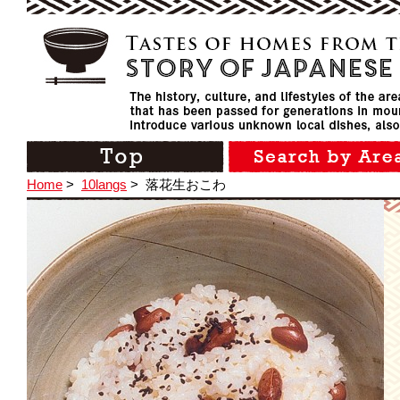
Home
>
10langs
>
落花生おこわ