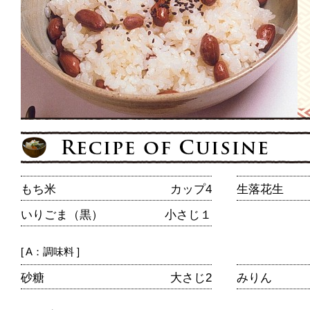
もち米
カップ4
生落花生
いりごま（黒）
小さじ１
[ A：調味料 ]
砂糖
大さじ2
みりん