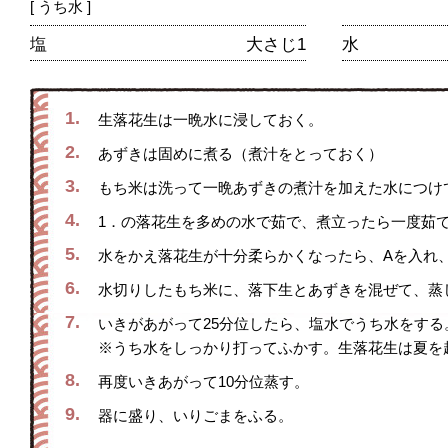
[ うち水 ]
塩
大さじ1
水
1.
生落花生は一晩水に浸しておく。
2.
あずきは固めに煮る（煮汁をとっておく）
3.
もち米は洗って一晩あずきの煮汁を加えた水につけ
4.
1．の落花生を多めの水で茹で、煮立ったら一度茹
5.
水をかえ落花生が十分柔らかくなったら、Aを入れ、
6.
水切りしたもち米に、落下生とあずきを混ぜて、蒸
7.
いきがあがって25分位したら、塩水でうち水をする
※うち水をしっかり打ってふかす。生落花生は夏を
8.
再度いきあがって10分位蒸す。
9.
器に盛り、いりごまをふる。