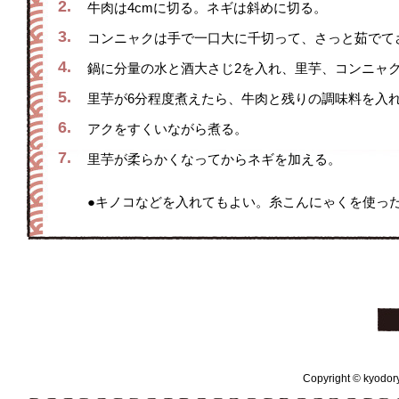
2.
牛肉は4cmに切る。ネギは斜めに切る。
3.
コンニャクは手で一口大に千切って、さっと茹でて
4.
鍋に分量の水と酒大さじ2を入れ、里芋、コンニャ
5.
里芋が6分程度煮えたら、牛肉と残りの調味料を入
6.
アクをすくいながら煮る。
7.
里芋が柔らかくなってからネギを加える。
●キノコなどを入れてもよい。糸こんにゃくを使っ
Copyright © kyodoryo