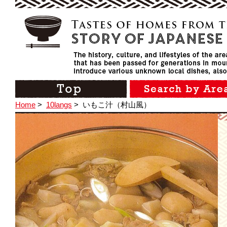
Home
>
10langs
>
いもこ汁（村山風）