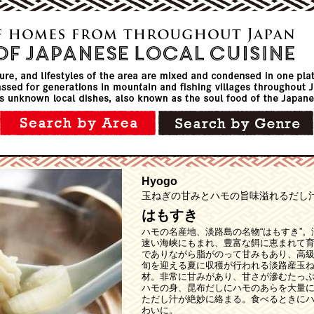
Hyogo
玉ねぎの甘みとハモの旨味溢れるだし
はもすき
ハモの名産地、淡路島の名物“はもすき”
速い海峡にもまれ、豊富な餌に恵まれて
でありながら脂がのって甘みもあり、高
旬を迎える夏に収穫が行われる淡路産玉ね
材。非常に甘みがあり、甘さが滲むたっ
ハモの身、昆布だしにハモのあらを大量
ただし汁が絶妙に絡まる。食べるときに
わいに。