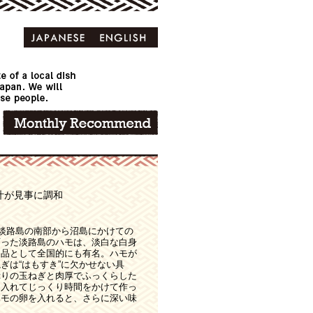
汁が見事に調和
。淡路島の南部から沼島にかけての
育った淡路島のハモは、淡白な白身
級品として全国的にも有名。ハモが
ぎは“はもすき”に欠かせない具
ぷりの玉ねぎと肉厚でふっくらした
に入れてじっくり時間をかけて作っ
ハモの卵を入れると、さらに深い味