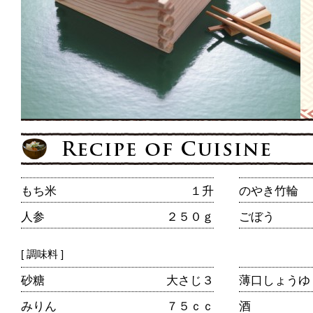
もち米
１升
のやき竹輪
人参
２５０ｇ
ごぼう
[ 調味料 ]
砂糖
大さじ３
薄口しょう
みりん
７５ｃｃ
酒