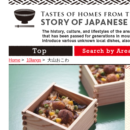
Home
>
10langs
>
大山おこわ