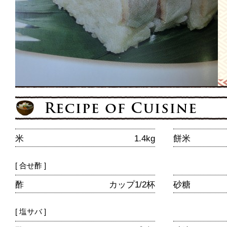
米
1.4kg
餅米
[ 合せ酢 ]
酢
カップ1/2杯
砂糖
[ 塩サバ ]