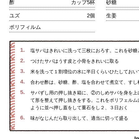
酢
カップ5杯
砂糖
ユズ
2個
生姜
ポリフィルム
1.
塩サバはきれいに洗って三枚におろす。これを砂糖
2.
つけたサバはうす皮と小骨をきれいに取る
3.
米を洗って１割増位の水に半日くらいひたしておい
4.
合わせ酢は、砂糖、酢、塩を合わせて煮立て、すし
5.
サバずし用の押し抜き箱に、②のしめサバを身を上
て形を整えて押し抜きをする。これをポリフェルム
ように並べ押し蓋をして重石をし２、３日おく
6.
味がなじんだら取り出して、適当に切って盛る
I