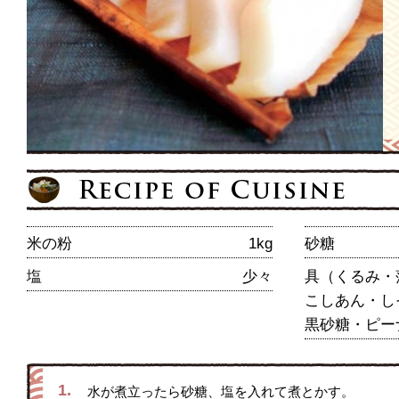
米の粉
1kg
砂糖
塩
少々
具（くるみ・
こしあん・し
黒砂糖・ピー
1.
水が煮立ったら砂糖、塩を入れて煮とかす。