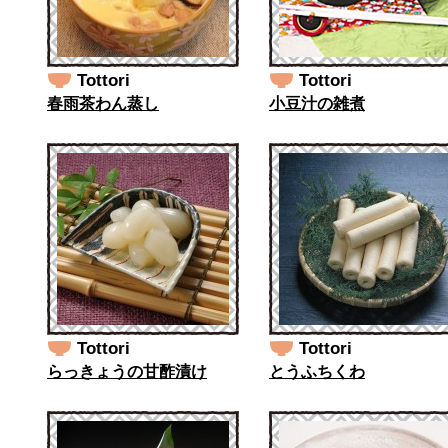
Tottori
Tottori
春雨茶わん蒸し
小豆汁の雑煮
Tottori
Tottori
らっきょうの甘酢漬け
とうふちくわ