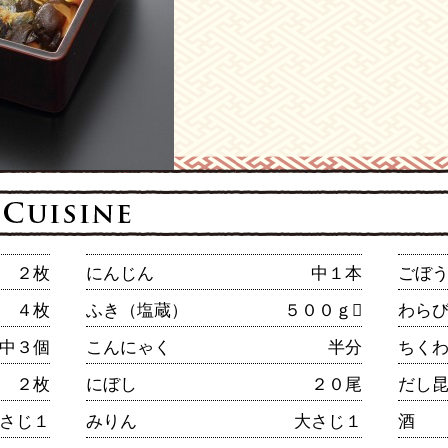
２枚
にんじん
中１本
ごぼ
４枚
ふき（塩蔵）
５００ｇ
わら
中３個
こんにゃく
半分
ちく
２枚
にぼし
２０尾
だし
さじ１
みりん
大さじ１
酒