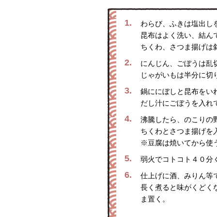
1.
わらび、ふきは塩出し
昆布はよく洗い、結ん
ちくわ、さつま揚げは
2.
にんじん、ごぼうは乱
じゃがいもは半分に切
3.
鍋ににぼしと昆布をい
だし汁にごぼうを入れ
4.
沸騰したら、のこりの
ちくわとさつま揚げを
※豆腐は焼いてから使
5.
弱火でコトコト４０分
6.
仕上げに酒、みりん等
長く煮ると味がくどく
ま置く。