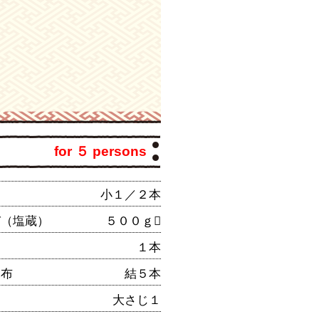
for ５ persons
う
小１／２本
び（塩蔵）
５００ｇ
わ
１本
昆布
結５本
大さじ１