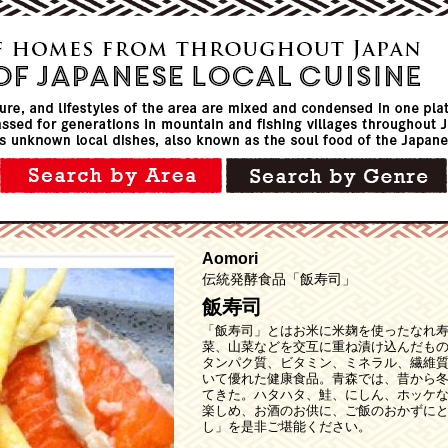
Aomori
伝統発酵食品「飯寿司」
飯寿司
「飯寿司」とはお米に米麹を使ったなれ
菜、山菜などを交互に重ね漬け込んだも
タンパク質、ビタミン、ミネラル、繊維
いて優れた健康食品。青森では、昔から
てきた。ハタハタ、鮭、にしん、ホッケ
楽しめ、お酒のお供に、ご飯のおかずに
し」を是非ご堪能ください。