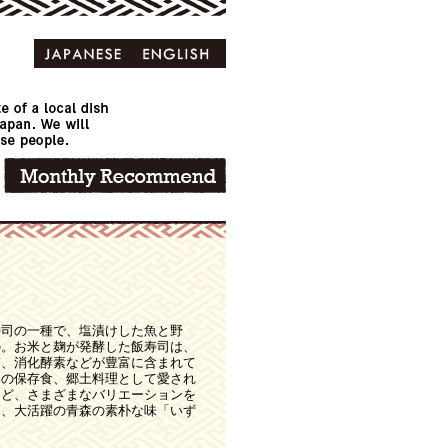
寿司の一種で、塩漬けした魚と野
の。お米と麹が発酵した飯寿司は、
質、消化酵素などが豊富に含まれて
冬の保存食、郷土料理として愛され
など、さまざまなバリエーションを
と、大活躍の青森の素朴な味「いず