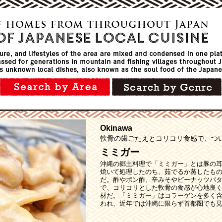
Okinawa
軟骨の歯ごたえとコリコリ食感で、つ
ミミガー
沖縄の郷土料理で「ミミガー」とは豚の
焼いて処理したのち、茹でるか蒸したも
だ。酢やポン酢、辛みそやピーナッツバ
で、コリコリとした軟骨の食感が心地良
材だ。「ミミガー」はコラーゲンを多く
われ、近年では沖縄に限らず首都圏でも