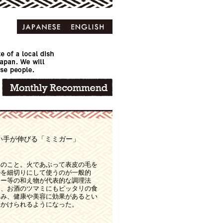
い手が伸びる「ミミガー」
耳のこと。火であぶって表皮の毛を
のを細切りにして使うのが一般的
ター等の和え物が代表的な調理法
く、お酒のツマミにもピッタリの食
含み、健康や美容に効果があるとい
見かけられるようになった。