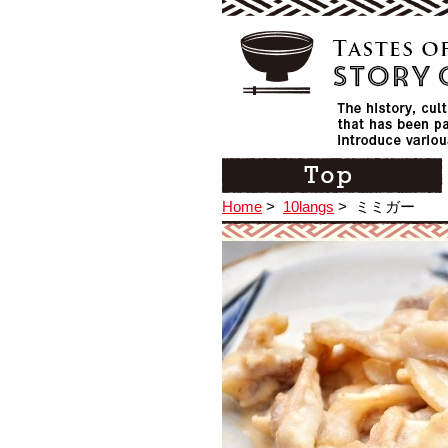
Home
>
10langs
>
ミミガー