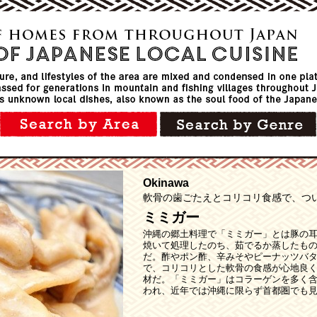
Okinawa
軟骨の歯ごたえとコリコリ食感で、つ
ミミガー
沖縄の郷土料理で「ミミガー」とは豚の
焼いて処理したのち、茹でるか蒸したも
だ。酢やポン酢、辛みそやピーナッツバ
で、コリコリとした軟骨の食感が心地良
材だ。「ミミガー」はコラーゲンを多く
われ、近年では沖縄に限らず首都圏でも