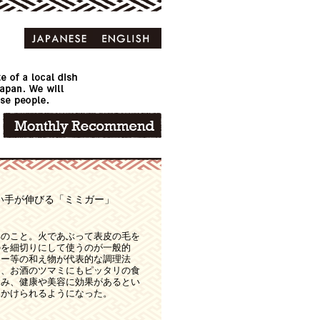
い手が伸びる「ミミガー」
耳のこと。火であぶって表皮の毛を
のを細切りにして使うのが一般的
ター等の和え物が代表的な調理法
く、お酒のツマミにもピッタリの食
含み、健康や美容に効果があるとい
見かけられるようになった。