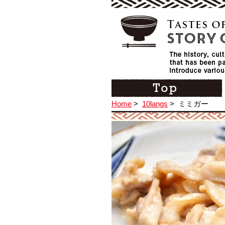
Home
>
10langs
>
ミミガー