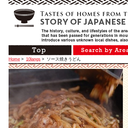
Home
>
10langs
>
ソース焼きうどん