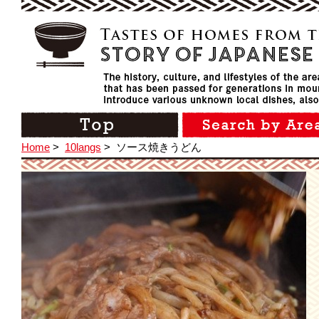
Home
>
10langs
>
ソース焼きうどん