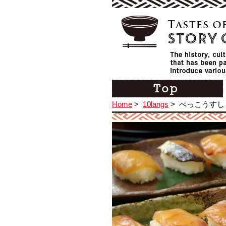
Home
>
10langs
>
べっこうすし