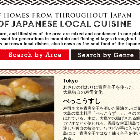
Tokyo
わさびの代わりに青唐辛子を使った、
大島独自の寿司文化
べっこうすし
寿司ネタを青唐辛子を溶いた醤油タレに
大島の郷土料理「べっこうずし」。その
ばれている。主に、大島で水揚げされる
カツオなどが使われる。温暖な伊豆諸島
達した独自の技法で、ワサビが手に入ら
島には、青唐辛子ではなく練り辛子を使
ある。