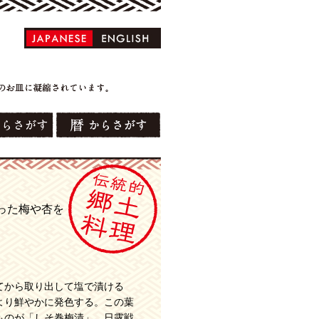
った梅や杏を
てから取り出して塩で漬ける
より鮮やかに発色する。この葉
ものが「しそ巻梅漬」。日露戦