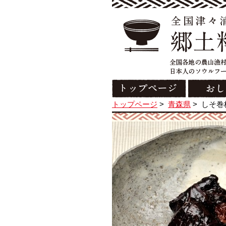
トップページ
>
青森県
>
しそ巻