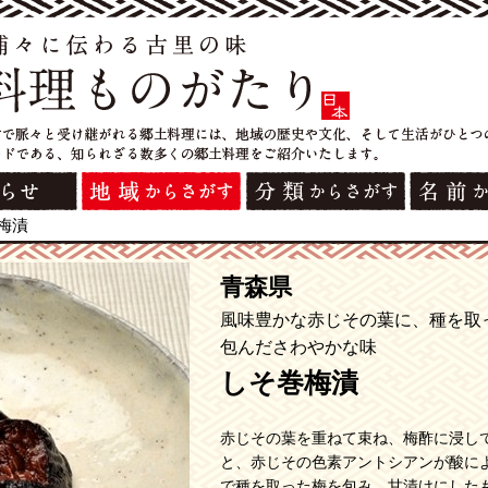
梅漬
青森県
風味豊かな赤じその葉に、種を取
包んださわやかな味
しそ巻梅漬
赤じその葉を重ねて束ね、梅酢に浸し
と、赤じその色素アントシアンが酸に
で種を取った梅を包み、甘漬けにした