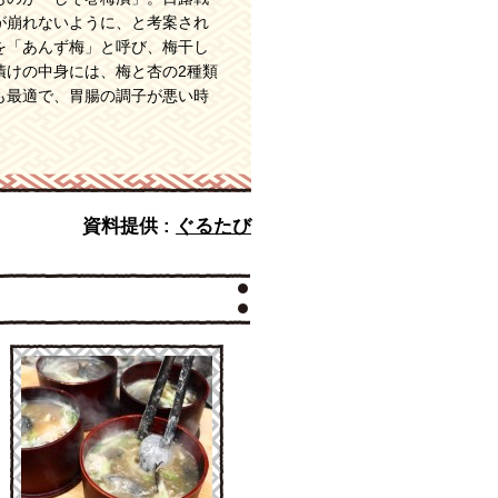
が崩れないように、と考案され
を「あんず梅」と呼び、梅干し
漬けの中身には、梅と杏の2種類
も最適で、胃腸の調子が悪い時
資料提供 :
ぐるたび