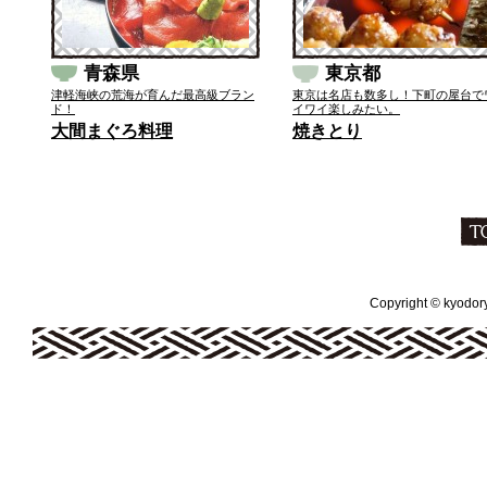
青森県
東京都
津軽海峡の荒海が育んだ最高級ブラン
東京は名店も数多し！下町の屋台で
ド！
イワイ楽しみたい。
大間まぐろ料理
焼きとり
Copyright © kyodoryo