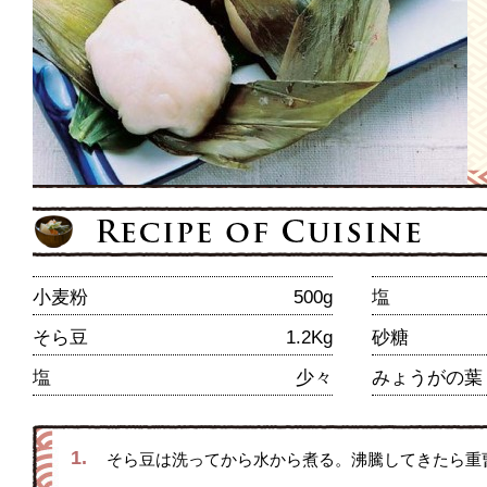
小麦粉
500g
塩
そら豆
1.2Kg
砂糖
塩
少々
みょうがの葉
1.
そら豆は洗ってから水から煮る。沸騰してきたら重