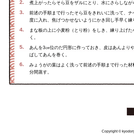
2.
煮上がったらそら豆をザルにとり、水にさらしなが
3.
前述の手順まで行ったそら豆をきれいに洗って、ナ
度に入れ、焦げつかせないようにかき回し手早く練
4.
まな板の上に小麦粉（とり粉）をしき、練り上げた
く。
5.
あんを3㎝位のだ円形に作っておき、皮はあんより
ばしてあんを巻く。
6.
みょうがの葉はよく洗って前述の手順まで行った材
分間蒸す。
Copyright © kyodoryo