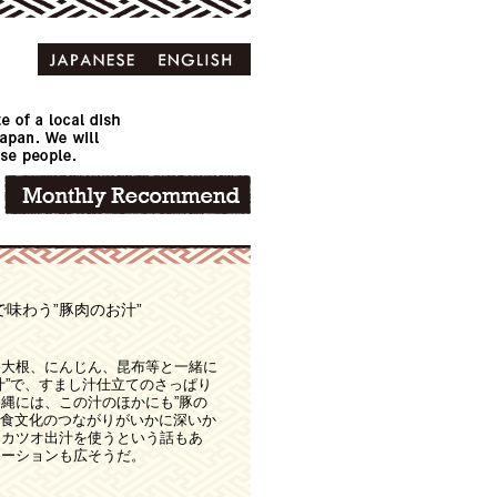
味わう”豚肉のお汁”
、大根、にんじん、昆布等と一緒に
汁”で、すまし汁仕立てのさっぱり
縄には、この汁のほかにも”豚の
の食文化のつながりがいかに深いか
、カツオ出汁を使うという話もあ
エーションも広そうだ。