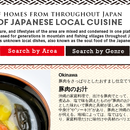
Okinawa
豚肉をさっぱりとしたおすまし仕立てで
豚肉のお汁
沖縄の家庭料理で、出汁を豚肉でとって
煮込み、塩で味を調えたものが”豚肉のお
とした味わいで豚肉と具材が楽しめる。沖
中身汁”や”ソーキ汁”があり、豚肉と沖縄
が伺える。地域によっては、塩ではなく
り、家庭料理だけに味付けや具材のバリ