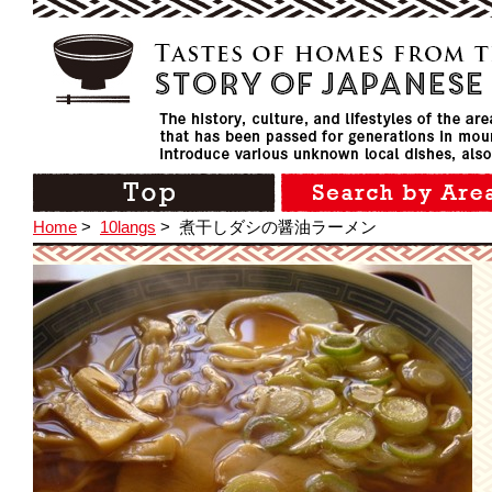
Home
>
10langs
>
煮干しダシの醤油ラーメン