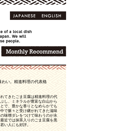
味わい。精進料理の代表格
られてきたごま豆腐は精進料理の代
つぶし、ミネラルが豊富な白山から
ことで、豊かな香りとなめらかでも
の中で脈々と受け継がれてきた滋味
製の味噌ダレをつけて味わうのが永
、最近では抹茶入りのごま豆腐を黒
、若い人にも好評。