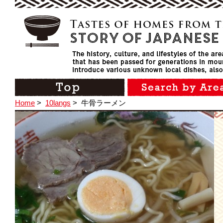
Home
>
10langs
>
牛骨ラーメン