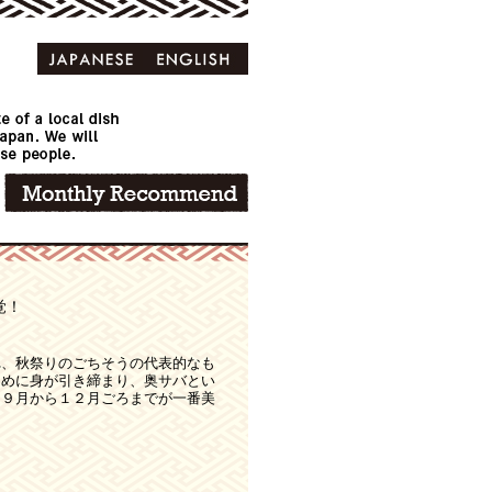
覚！
れ、秋祭りのごちそうの代表的なも
ために身が引き締まり、奥サバとい
。９月から１２月ごろまでが一番美