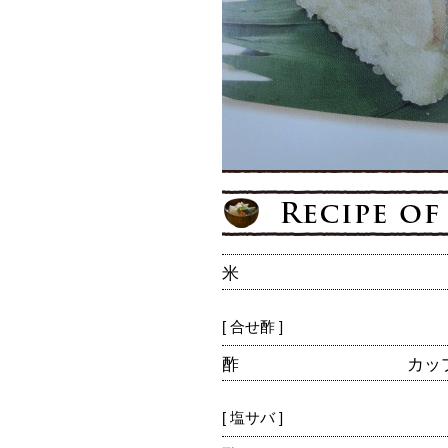
米
[ 合せ酢 ]
酢
カップ
[ 塩サバ ]