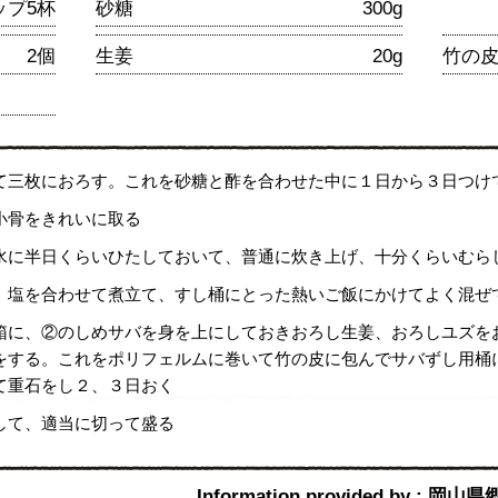
ップ5杯
砂糖
300g
2個
生姜
20g
竹の
て三枚におろす。これを砂糖と酢を合わせた中に１日から３日つけ
小骨をきれいに取る
水に半日くらいひたしておいて、普通に炊き上げ、十分くらいむら
、塩を合わせて煮立て、すし桶にとった熱いご飯にかけてよく混ぜ
箱に、②のしめサバを身を上にしておきおろし生姜、おろしユズを
をする。これをポリフェルムに巻いて竹の皮に包んでサバずし用桶
て重石をし２、３日おく
して、適当に切って盛る
Information provided by