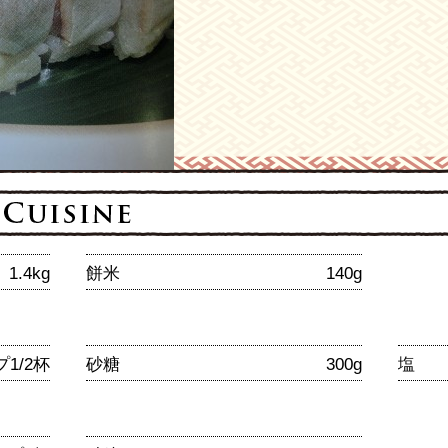
1.4kg
餅米
140g
1/2杯
砂糖
300g
塩