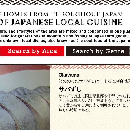
Okayama
脂ののったサバずしは、まるで刺身感
サバずし
サバずしは主に岡山県北部や中部で作ら
の。日本海のサバは、荒波をうけて育つ
って昔からすし用に広く利用されていた
味しい時期である。