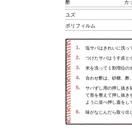
酢
カ
ユズ
ポリフィルム
1.
塩サバはきれいに洗っ
2.
つけたサバはうす皮と
3.
米を洗って１割増位の
4.
合わせ酢は、砂糖、酢
5.
サバずし用の押し抜き
て形を整えて押し抜き
ように並べ押し蓋をし
6.
味がなじんだら取り出