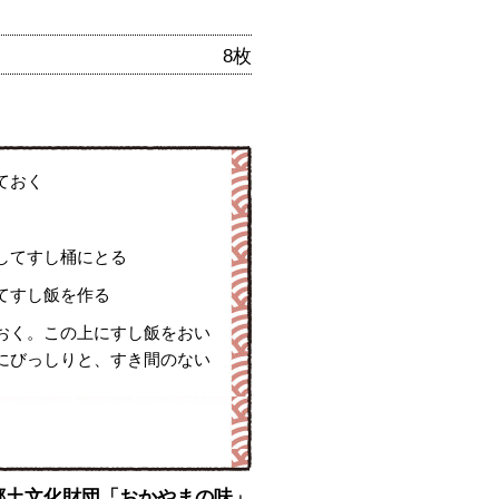
皮
8枚
ておく
してすし桶にとる
てすし飯を作る
おく。この上にすし飯をおい
にびっしりと、すき間のない
 : 岡山県郷土文化財団「おかやまの味」