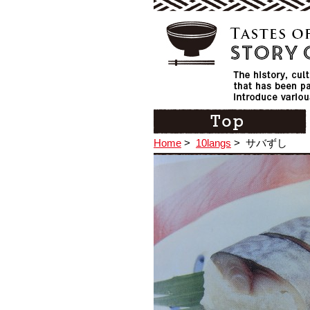
Home
>
10langs
>
サバずし