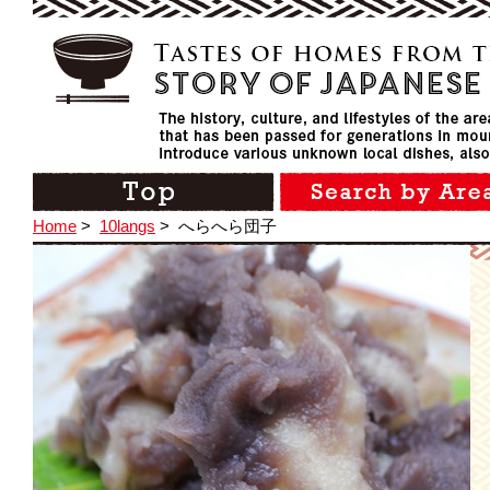
Home
>
10langs
>
へらへら団子