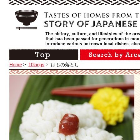
Home
>
10langs
>
はもの落とし