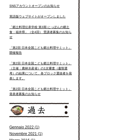
SNSアカウントオープンのお知らせ
英語版ウェブサイトがオープンしました
「郷土料理伝承学校 第3期 にっぽんの郷土
食：福井県」（全4回） 受講者募集のお知ら
せ
「第2回 日本全国こども郷土料理サミット」
開催報告
「第2回 日本全国こども郷土料理サミット」
（主催：農林水産省）の1次審査（書類選
考）の結果について、各ブロック選抜者を発
表します。
「第2回 日本全国こども郷土料理サミット」
発表者募集のお知らせ
Gennaio 2022 (1)
Novembre 2021 (1)