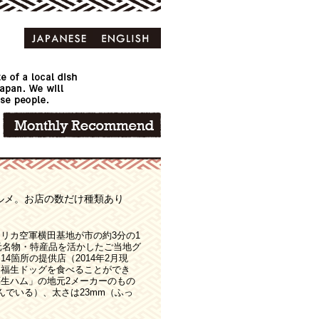
ルメ。お店の数だけ種類あり
リカ空軍横田基地が市の約3分の1
地元名物・特産品を活かしたご当地グ
4箇所の提供店（2014年2月現
た福生ドッグを食べることができ
生ハム」の地元2メーカーのもの
んでいる）、太さは23mm（ふっ