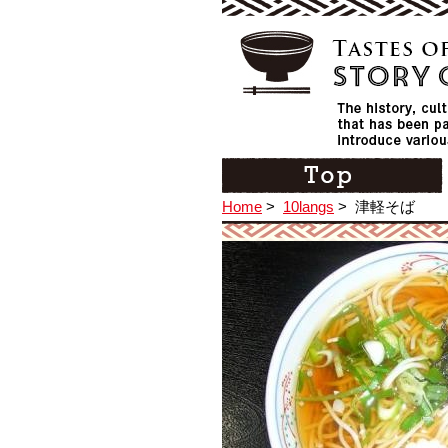
Home
>
10langs
>
津軽そば