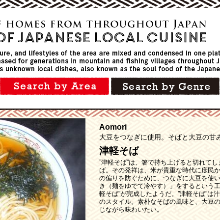
Aomori
大豆をつなぎに使用。そばと大豆の甘
津軽そば
”津軽そば”は、箸で持ち上げると切れて
ば。その発祥は、米が貴重な時代に庶民
の偏りを防ぐために、つなぎに大豆を使
き（麺をゆでて冷やす）」をするという工
軽そば”が完成したようだ。”津軽そば”は
のスタイル。素朴なそばの風味と、大豆
じながら味わいたい。