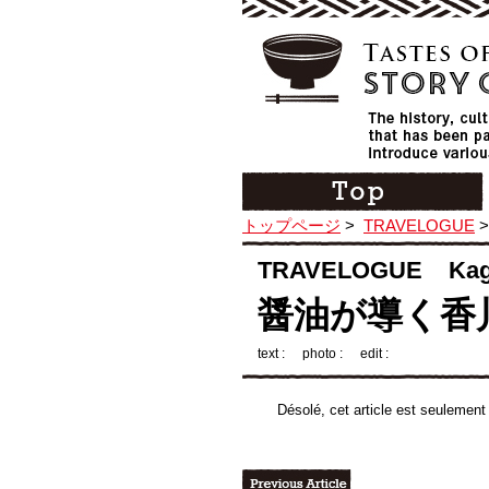
トップページ
>
TRAVELOGUE
TRAVELOGUE Kag
醤油が導く香
text :
photo :
edit :
Désolé, cet article est seulement