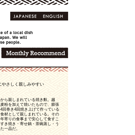
にやさしく親しみやすい
昔から親しまれている焼き麩。越
小麦粉を加えて焼いたもので、膨張
4回巻き4回焼き上げて作っている
い食材として親しまれている。その
お年寄りの食事まで安心して食すこ
・すき焼き・寄せ鍋・茶碗蒸し・う
した一品だ。