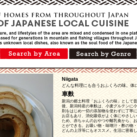
Niigata
どんな料理にも合うおふくろの味。体
車麩
新潟の郷土料理「おふくろの味」として
後、新潟特産の車麩は、小麦グルテンに
剤をはじめ一切の添加物を使わずに丁寧に
お店もあり、消化吸収がよく体にやさし
ため、赤ちゃんのおやつや離乳食から、
とができる。お吸い物・味噌汁・酢の物
どんの上浮等にもオススメ。生活に密着