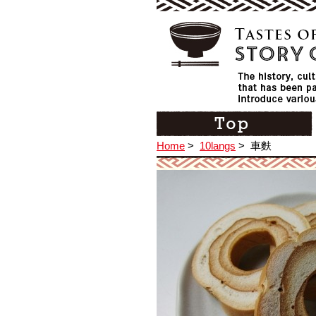
Home
>
10langs
>
車麩