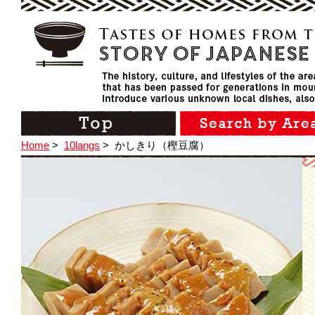
Home
>
10langs
>
かしきり（樫豆腐）