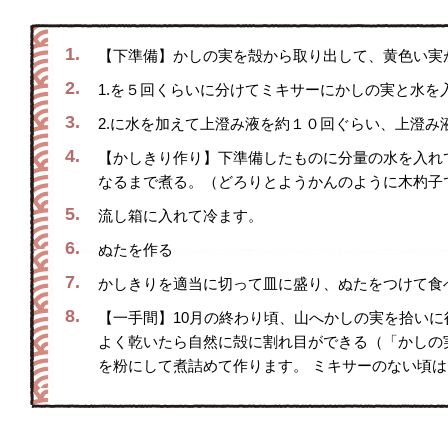
1.
【下準備】かしの実を殻から取り出して、黄色い実
2.
1.を５回くらいに分けてミキサーにかしの実と水を
3.
2.に水を加えて上澄み液を約１０回ぐらい、上澄み
4.
【かしきり作り】下準備したものに分量の水を入れ
なるまで煮る。（どろりとようかんのように木杓子
5.
流し箱に入れて冷ます。
6.
ぬたを作る
7.
かしきりを適当に切って皿に盛り、ぬたをつけて食
8.
【一手間】10月の終わり頃、山へかしの実を拾い
よく乾いたら自然に殻に割れ目ができる（「かしの
を粉にして煮詰めて作ります。 ミキサーのない頃