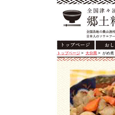
トップページ
>
大分県
>
がめ煮