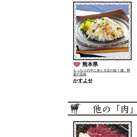
熊本県
もっちりの中に米と大豆の粒々感、野
菜の旨味
かすよせ