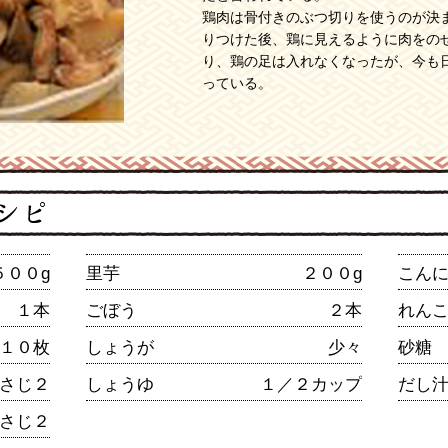
鶏肉は骨付きのぶつ切りを使うのが決
りつけた後、鶏に見えるように肉をの
り、鶏の足は入れなくなったが、今も
っている。
５００g
里芋
２００g
こん
１本
ごぼう
２本
れん
１０枚
しょうが
少々
砂糖
さじ２
しょうゆ
１／２カップ
だし
さじ２