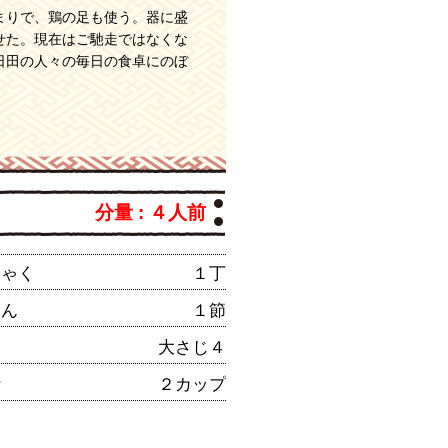
まりで、鶏の足も使う。器に盛
せた。現在はご馳走ではなくな
日田の人々の毎日の食卓にのぼ
分量 : ４人前
にゃく
１丁
こん
１節
大さじ４
汁
２カップ