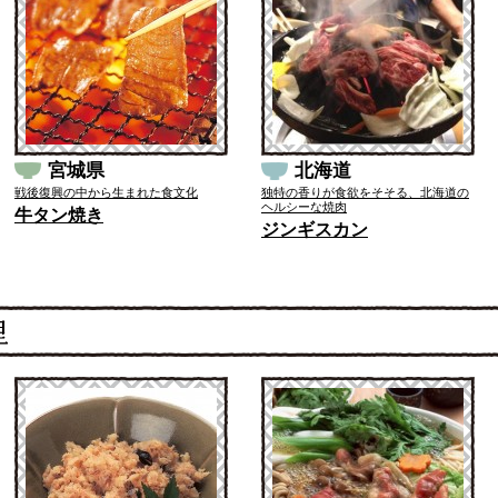
宮城県
北海道
戦後復興の中から生まれた食文化
独特の香りが食欲をそそる、北海道の
ヘルシーな焼肉
牛タン焼き
ジンギスカン