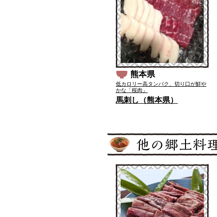
熊本県
低カロリー高タンパク、切り口が鮮や
かな「桜肉」
馬刺し（熊本県）