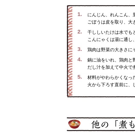
1.
にんじん、れんこん、
ごぼうは皮を取り、大
2.
干ししいたけは水でも
こんにゃくは湯に通し
3.
鶏肉は野菜の大きさに
4.
鍋に油をいれ、鶏肉と
だし汁を加えて中火で
5.
材料がやわらかくなっ
火から下ろす直前に、