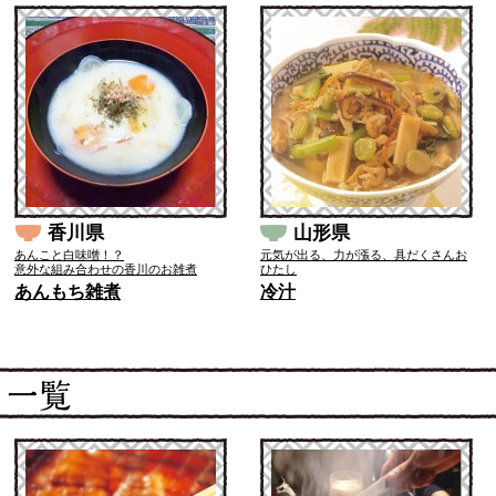
香川県
山形県
あんこと白味噌！？
元気が出る、力が漲る、具だくさんお
意外な組み合わせの香川のお雑煮
ひたし
あんもち雑煮
冷汁