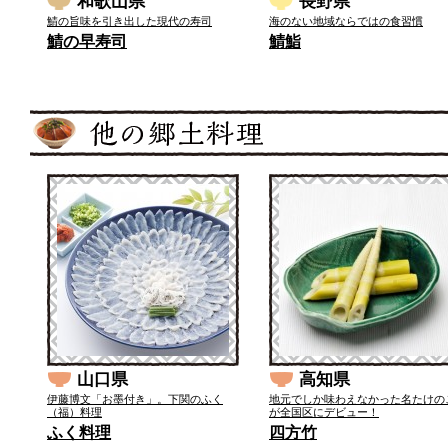
和歌山県
長野県
鯖の旨味を引き出した現代の寿司
海のない地域ならではの食習慣
鯖の早寿司
鯖鮨
山口県
高知県
伊藤博文「お墨付き」。下関のふく
地元でしか味わえなかった名たけの
（福）料理
が全国区にデビュー！
ふく料理
四方竹