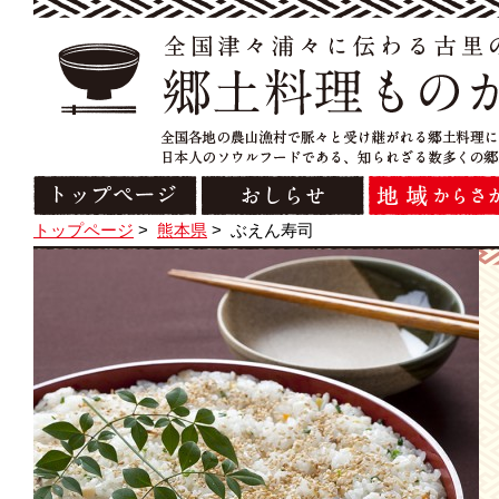
トップページ
>
熊本県
>
ぶえん寿司