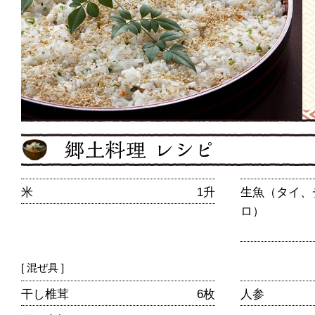
米
1升
生魚（タイ、
ロ）
[ 混ぜ具 ]
干し椎茸
6枚
人参