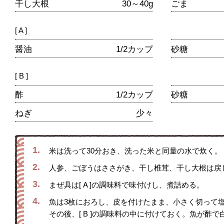
干し大根
30～40g
ごま
[ A ]
醤油
1/2カップ
砂糖
[ B ]
酢
1/2カップ
砂糖
ねぎ
少々
1.
米は洗って30分おき、洗った米と同量の水で炊く。
2.
人参、ごぼうはささがき、干し椎茸、干し大根は戻
3.
まぜ具は[ A ]の調味料で味付けし、煮詰める。
4.
魚は3枚におろし、皮を付けたまま、小さく切って塩
その後、[ B ]の調味料の中に付けておく。魚が酢