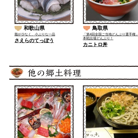
和歌山県
鳥取県
脂が少なく、小ぶりな一品
「第4回全国ご当地どんぶり選手権
本戦出場どんぶり！
さえらのてっぽう
カニトロ丼