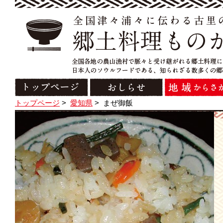
トップページ
>
愛知県
>
まぜ御飯