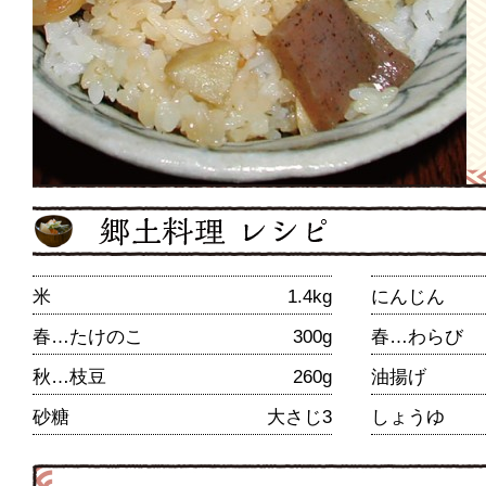
米
1.4kg
にんじん
春…たけのこ
300g
春…わらび
秋…枝豆
260g
油揚げ
砂糖
大さじ3
しょうゆ