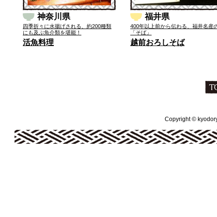
神奈川県
福井県
四季折々に水揚げされる、約200種類
400年以上前から伝わる、福井名産
にも及ぶ魚介類を堪能！
「そば」
活魚料理
越前おろしそば
Copyright © kyodoryo