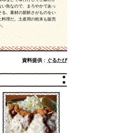
ない魚なので、まろやかであっ
そる。素材の新鮮さがものをい
土料理だ。土産用の粉末も販売
い。
資料提供 :
ぐるたび