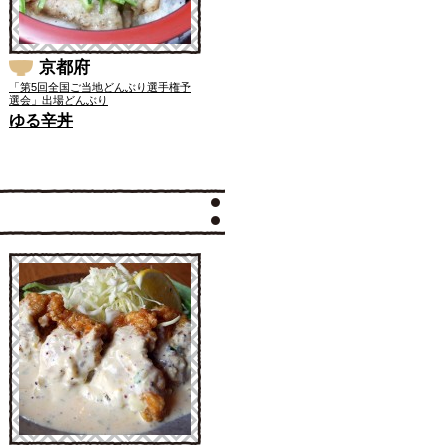
京都府
「第5回全国ご当地どんぶり選手権予
選会」出場どんぶり
ゆる辛丼