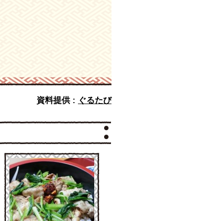
資料提供 :
ぐるたび