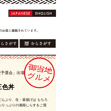
権予選会」出場
三色丼
どんぶり、生・釜揚げは もちろ
ぷりっぷりの湘南しらすをご賞