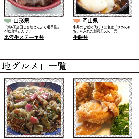
山形県
岡山県
「第4回全国ご当地どんぶり選手権」
牛丼のご飯の代わりに名産「ひめのも
本戦出場どんぶり！
ち」を入れた創意工夫の一品
米沢牛ステーキ丼
牛餅丼