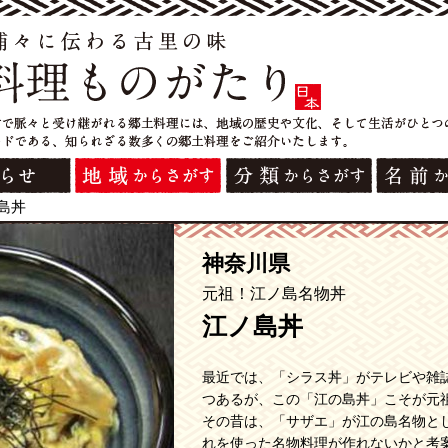
島丼
神奈川県
元祖！江ノ島名物丼
江ノ島丼
最近では、「シラス丼」がテレビや雑
つあるが、この「江の島丼」こそが元
その昔は、「サザエ」が江の島名物と
れを使った名物料理が作れないかと考