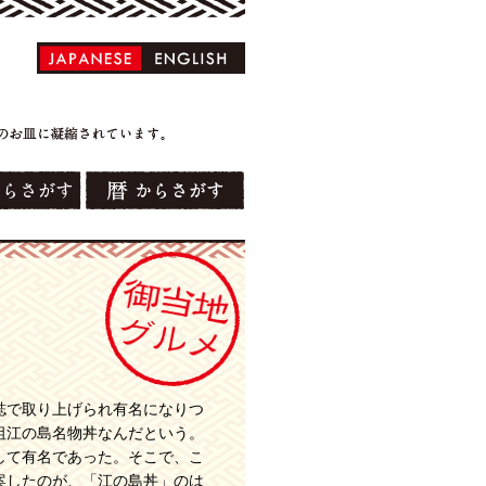
誌で取り上げられ有名になりつ
祖江の島名物丼なんだという。
して有名であった。そこで、こ
案したのが、「江の島丼」のは