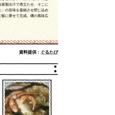
自家製出汁で煮立たせ、そこに
エ」の旨味を凝縮させ閉じ込め
ご飯に乗せて完成。磯の風味広
資料提供 :
ぐるたび