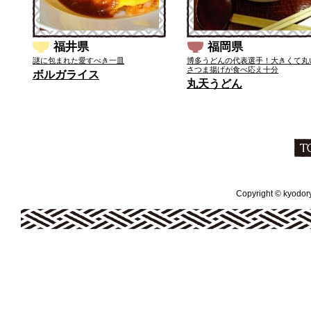
福井県
福岡県
謎に包まれた愛すべき一皿
博多うどんの代表選手！大きくて丸
さつま揚げが食べ応え十分
ボルガライス
丸天うどん
Copyright © kyodoryo