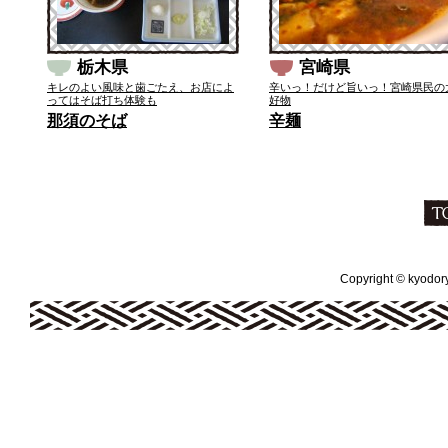
栃木県
宮崎県
キレのよい風味と歯ごたえ、お店によ
辛いっ！だけど旨いっ！宮崎県民の
ってはそば打ち体験も
好物
那須のそば
辛麺
Copyright © kyodoryo