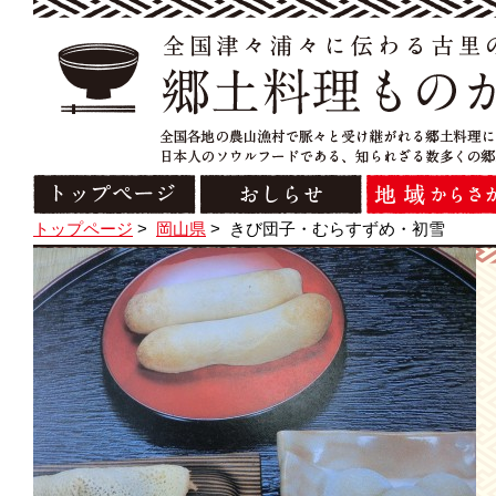
トップページ
>
岡山県
>
きび団子・むらすずめ・初雪