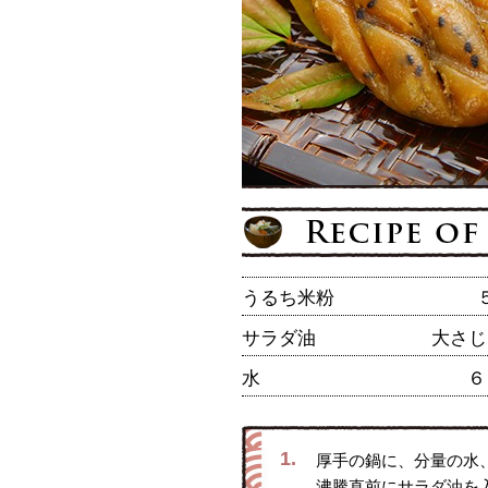
うるち米粉
サラダ油
大さじ
水
６
1.
厚手の鍋に、分量の水
沸騰直前にサラダ油を