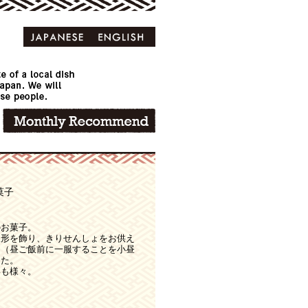
菓子
のお菓子。
人形を飾り、きりせんしょをお供え
る（昼ご飯前に一服することを小昼
きた。
形も様々。