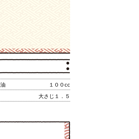
醤油
１００cc
ま
大さじ１．５