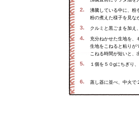
2.
沸騰している中に、粉
粉の煮えた様子を見な
3.
クルミと黒ごまを加え
4.
充分ねかせた生地を、
生地をこねると粘りが
こねる時間が短いと、
5.
１個を５０gにちぎり
6.
蒸し器に並べ、中火で