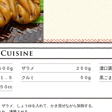
５００g
ザラメ
２５０g
濃口
１．５
クルミ
５０g
黒ご
５０cc
、ザラメ、しょうゆを入れて、かき混ぜながら加熱する。
入れ、沸騰させる。