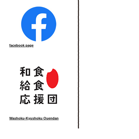
facebook page
Washoku-Kyushoku Ouendan