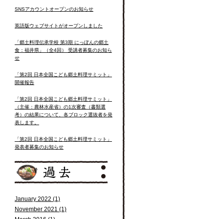
SNSアカウントオープンのお知らせ
英語版ウェブサイトがオープンしました
「郷土料理伝承学校 第3期 にっぽんの郷土
食：福井県」（全4回） 受講者募集のお知ら
せ
「第2回 日本全国こども郷土料理サミット」
開催報告
「第2回 日本全国こども郷土料理サミット」
（主催：農林水産省）の1次審査（書類選
考）の結果について、各ブロック選抜者を発
表します。
「第2回 日本全国こども郷土料理サミット」
発表者募集のお知らせ
January 2022 (1)
November 2021 (1)