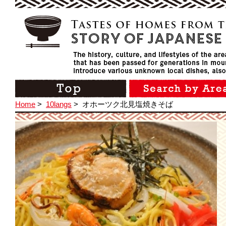
Home
>
10langs
>
オホーツク北見塩焼きそば