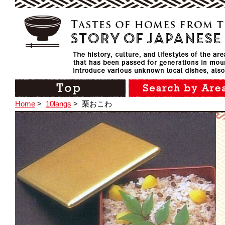
Home
>
10langs
>
栗おこわ