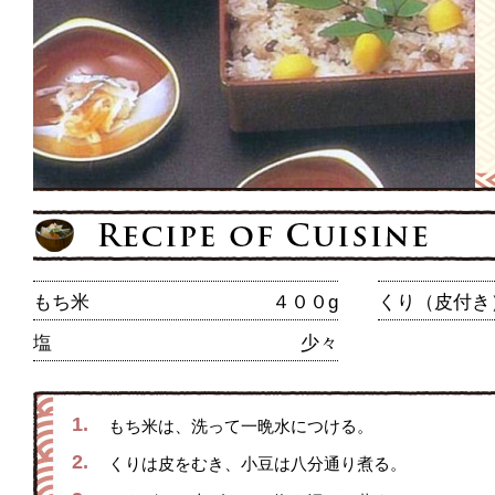
もち米
４００g
くり（皮付き
塩
少々
1.
もち米は、洗って一晩水につける。
2.
くりは皮をむき、小豆は八分通り煮る。