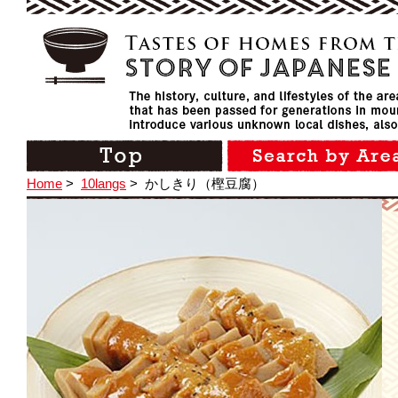
Home
>
10langs
>
かしきり（樫豆腐）