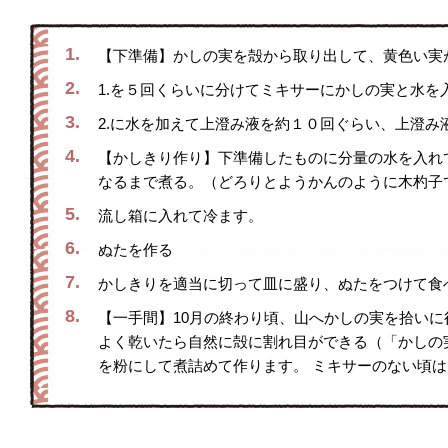
1.
【下準備】かしの実を殻から取り出して、黄色い実
2.
1.を５回くらいに分けてミキサーにかしの実と水を
3.
2.に水を加えて上澄み液を約１０回ぐらい、上澄み
4.
【かしきり作り】下準備したものに分量の水を入れ
なるまで煮る。（どろりとようかんのように木杓子
5.
流し箱に入れて冷ます。
6.
ぬたを作る
7.
かしきりを適当に切って皿に盛り、ぬたをつけて食
8.
【一手間】10月の終わり頃、山へかしの実を拾い
よく乾いたら自然に殻に割れ目ができる（「かしの
を粉にして煮詰めて作ります。 ミキサーのない頃