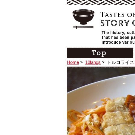
Home
>
10langs
>
トルコライス