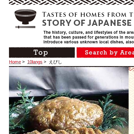
Home
>
10langs
>
えびし