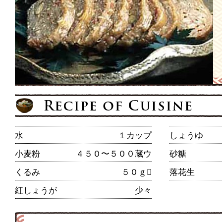
水
１カップ
しょうゆ
小麦粉
４５０〜５００蔵ウ
砂糖
くるみ
５０ｇ
落花生
紅しょうが
少々